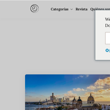
Categorías
Revista
Quiénes so
We
E
Do