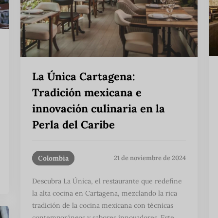
La Única Cartagena:
Tradición mexicana e
innovación culinaria en la
Perla del Caribe
Colombia
21 de noviembre de 2024
Descubra La Única, el restaurante que redefine
la alta cocina en Cartagena, mezclando la rica
tradición de la cocina mexicana con técnicas
contemporáneas y sabores innovadores. Este ...