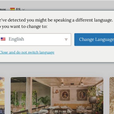
mos
ES
've detected you might be speaking a different language.
tiqueta:
Cartage
 you want to change to:
English
Change Languag
Inicio
Etiqueta Cartagena
Close and do not switch language