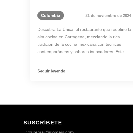
Colombia
21 de noviembre de 2024
Descubra La Única, el restaurante que redefine la
alta cocina en Cartagena, mezclando la rica
tradición de la cocina mexicana con técnicas
contemporáneas y sabores innovadores. Este ...
Seguir leyendo
SUSCRÍBETE