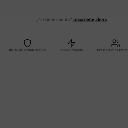
inolvidables.
¿No tiene cuenta?
Inscríbete ahora
Inicio de sesión seguro
Acceso rápido
Prestaciones Pre
HANNE HANNA
San Salvador, El Salvador
Mediterráneo
salvadoreño