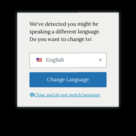
We've detected you might be
speaking a different language.
Do you want to change to:
Categoría:
Chile
Inicio
Categoría:
Chile
English
Change Language
Close and do not switch language