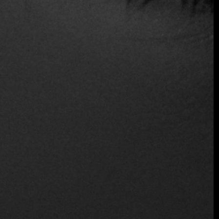
Ritmo Zeytino: Un oasis
gastronómico en Bodrum
Turquía
12 de agosto de 2024
En el pintoresco paisaje de Yalıkavak, Bodrum, Ritmo
Zeytino emerge como un destino estival único que
fusiona excelencia culinaria, arte y música. Abierto
desde junio ...
Seguir leyendo