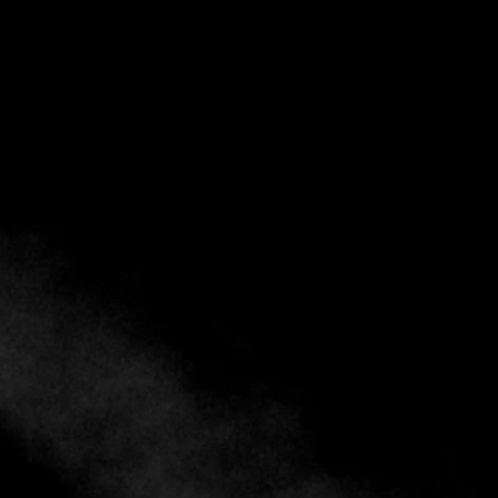
Otantik Ocakbaşı: La pasión de
una familia por la auténtica cocina
turca en Bodrum
Turquía
12 de agosto de 2024
Fine Dining Table: ¡Hola a todos! Estamos aquí en
Otantik Ocakbaşı en la hermosa Bodrum, Turquía.
Tengo el placer de hablar con el hijo de ...
Seguir leyendo