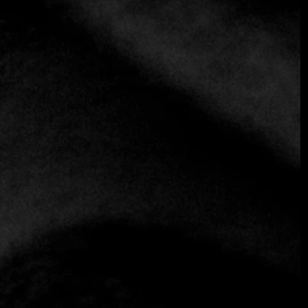
Pinsky Bodrum: Una joya culinaria
en el paisaje de Bodrum.
Bodrum
12 de agosto de 2024
Situado en el pintoresco paisaje de Bodrum, el
restaurante Pinsky se erige como un faro de excelencia
culinaria de alta gama. Este establecimiento es famoso