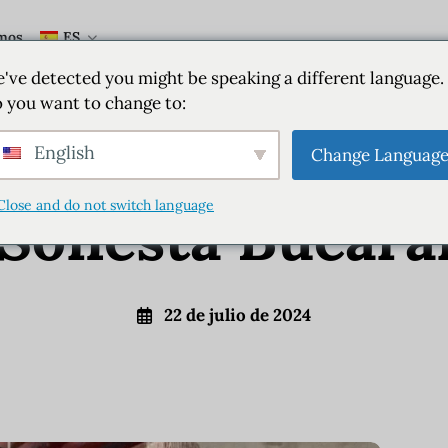
mos
ES
Colombia
Bebidas
Alimentación
Estilo de vida
've detected you might be speaking a different language.
 you want to change to:
el Rooftop Pereg
English
Change Languag
Close and do not switch language
 Sonesta Bucar
22 de julio de 2024