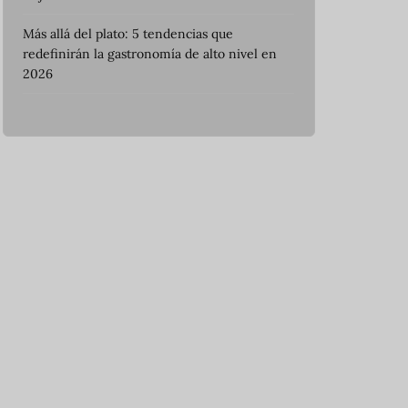
Más allá del plato: 5 tendencias que
redefinirán la gastronomía de alto nivel en
2026