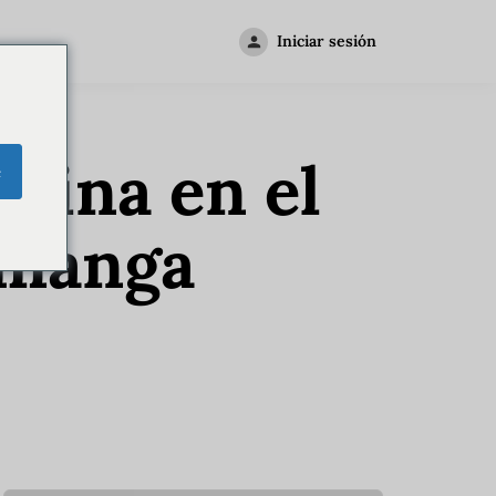
Iniciar sesión
rina en el
e
amanga