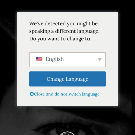
We've detected you might be
speaking a different language.
Do you want to change to:
Página de éxito
English
Inicio
Página de éxito
Change Language
Close and do not switch language
Enhorabuena, se ha suscrito con
éxito