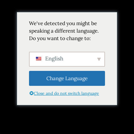
Volver
We've detected you might be
Añadir a favoritos
Compartir
speaking a different language.
Do you want to change to:
English
Change Language
Close and do not switch language