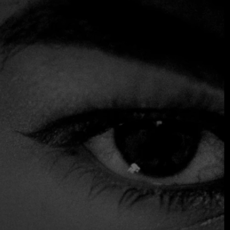
exploración, retorno y un apasionado compromiso con la
sostenibilidad y la cultura gastronómica colombiana.
Después de pasar varios años fuera de Colombia, Jeferson
regresó hace cuatro años con un propósito claro:
reconectarse con su país y sus riquezas naturales,
especialmente con los páramos, ecosistemas que albergan
el 50% de estos biomas a nivel mundial y que,
paradójicamente, son desconocidos para muchos
SE AVECINA ALGO EXTRAORDINARIO
colombianos.
OCTUBRE DE 2026 ·
El concepto de Afluente surgió hace más de tres años,
GALA
inspirado por los viajes de Jeferson por los páramos. Estos
INTERNACIONAL
viajes no sólo le permitieron redescubrir la belleza de su
país, sino también la importancia del agua y la
Apúntate a la lista de preinscripción para ser el
biodiversidad que proporcionan estos ecosistemas. Los
primero en recibir los anuncios de la gala, las
páramos, que desempeñan un papel crucial en la
novedades sobre las entradas y noticias
regulación del ciclo del agua y la conservación de especies
exclusivas sobre el evento.
endémicas, se convirtieron en la fuente de inspiración de
su propuesta culinaria.