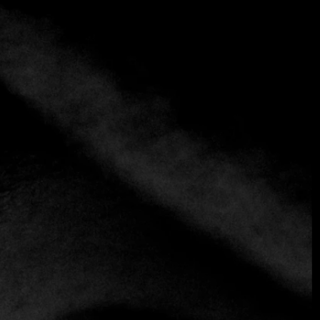
+3 más
Afluente
+57 323 81177 63
https://www.afluenterestaurante.com
Colombia
Jeferson García, chef del Restaurante Afluente en Bogotá,
Colombia, es un hombre con una visión única y un
profundo amor por su tierra natal. Su historia es una de