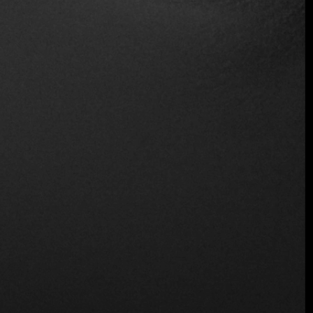
Apúntate a la lista de reserva
anticipada
$$ Moderado
Distinciones
Dos Fuegos
Ubicación