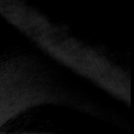
+2 más
Aleria
+30 21 0522 2633
https://www.aleria.gr/en
Griego
El tiempo parece haberse detenido en este encantador
restaurante, ubicado en una residencia neoclásica de
mediados del siglo XIX. Su coqueto patio, los elementos
decorativos contemporáneos y el espíritu del siglo XIX
crean un ambiente encantador. Aquí, la atención se centra