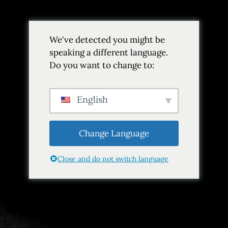
Volver
We've detected you might be
Añadir a favoritos
Compartir
speaking a different language.
Do you want to change to:
English
Change Language
Close and do not switch language