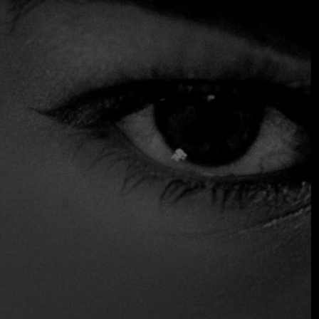
en la cocina griega actualizada, presentada en dos menús
(ambos con opciones de 5 o 6 platos): uno titulado Tierra y
Mar, y el otro, vegetariano, Jardín y Naturaleza.
$$$ Alto
Acepta tarjeta de crédito
Asientos exteriores
Aparcamiento
Reservas
Servicio de mesa
Acceso para sillas de ruedas
Vino y cerveza
Inalámbrico