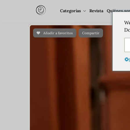
Categorías
Revista
Quiénes so
We
Do
Añadir a favoritos
Compartir