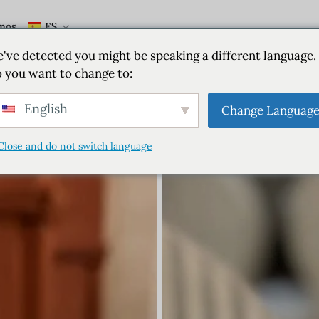
mos
ES
've detected you might be speaking a different language.
 you want to change to:
English
Change Languag
Close and do not switch language