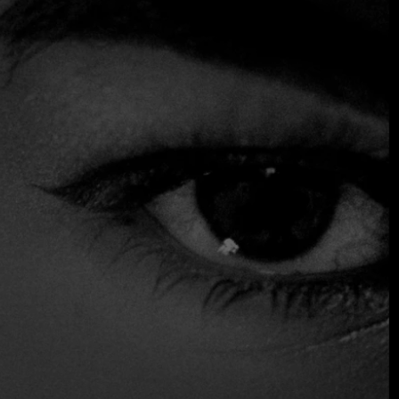
hace 17 años, este espacio no sólo celebra la cocina, sino
que también representa el recorrido personal y profesional
de su creador. Gonzalo, quien comenzó a cocinar a los 20
años, ha forjado un camino que lo llevó desde los hoteles
de Argentina hasta las cocinas más prestigiosas de Estados
Unidos y Europa, acumulando experiencias que finalmente
lo llevarían a su propio sueño.
Aramburu es un restaurante que desafía las expectativas,
empezando por su modesto tamaño, con apenas 28
comensales repartidos en nueve mesas. Lo que le falta en
tamaño lo compensa con una experiencia culinaria íntima y
cuidada al máximo. Gonzalo Aramburu no es un chef
cualquiera; su formación en cocinas de 1, 2 y 3 estrellas
Michelin, y su paso por restaurantes de renombre como
Daniel en Nueva York o Charlie Trotter en Chicago, se
reflejan en cada plato que sirve en su restaurante.
$$$ Alto
Reservas