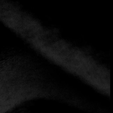
+7 más
Aramburu
+54 11 4811-1414
https://www.arambururesto.com.ar
Creativo
En el vibrante corazón de Buenos Aires, un restaurante ha
emergido como símbolo de la sofisticación culinaria
argentina: Aramburu. Fundado por Gonzalo Aramburu