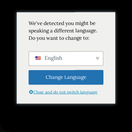
Volver
We've detected you might be
Añadir a favoritos
Compartir
speaking a different language.
Do you want to change to:
English
Change Language
Close and do not switch language