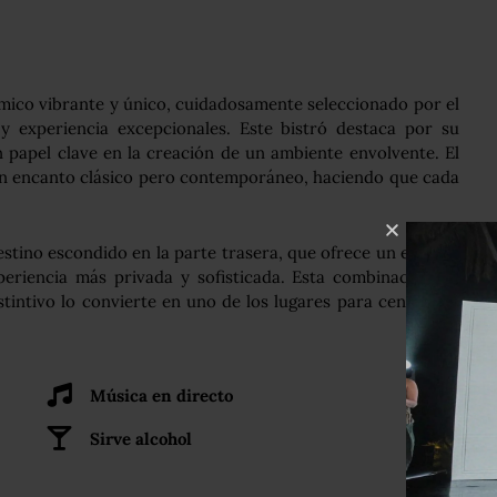
mico vibrante y único, cuidadosamente seleccionado por el
 experiencia excepcionales. Este bistró destaca por su
papel clave en la creación de un ambiente envolvente. El
un encanto clásico pero contemporáneo, haciendo que cada
stino escondido en la parte trasera, que ofrece un espacio
periencia más privada y sofisticada. Esta combinación de
tintivo lo convierte en uno de los lugares para cenar más
Música en directo
Sirve alcohol