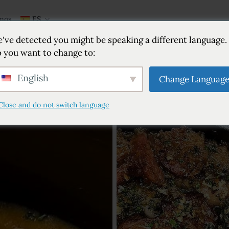
mos
ES
've detected you might be speaking a different language.
 you want to change to:
English
Change Languag
Close and do not switch language