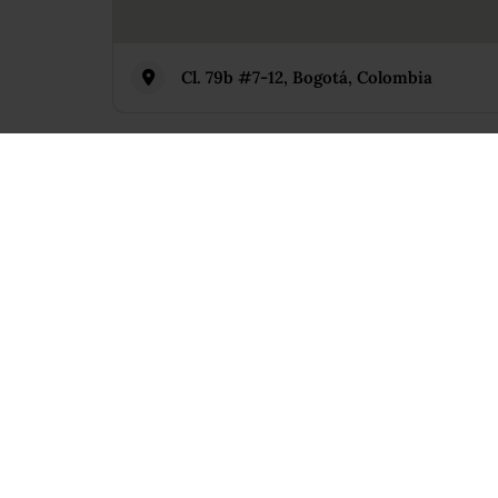
Cl. 79b #7-12, Bogotá, Colombia
Similar