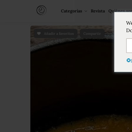
Categorías
Revista
Quiénes so
We
Do
Añadir a favoritos
Compartir