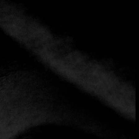
+3 más
Bis Bistró
+541148135900
https://www.bisresto.com.ar/ - https://bis-
bistro.meitre.com/
Contemporáneo
Pocos lugares en Buenos Aires son tan originales como Bis
Bistró, situado en un encantador pasaje lleno de tiendas