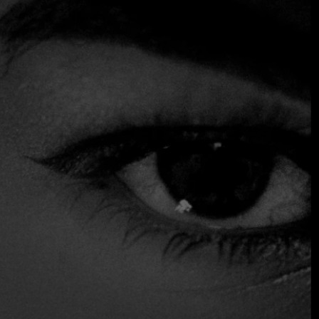
que inevitablemente establece comparaciones con los
románticos callejones tan típicos de París. Este bistró, que
podría describirse como el hermano pequeño del
renombrado Aramburu (situado enfrente -el chef Gonzalo
Aramburu está al frente de ambos-), tiene un ambiente
clásico que sorprende gratamente, al haber conservado su
esencia y aspecto de bistró de los años 50 (techos altos,
lámparas globo, largas banquetas, espejos, etc.) junto a una
cocina acristalada y una pequeña barra. La carta,
razonablemente contemporánea (tortilla de patatas,
alcaparras y anchoas frescas, costillar de cordero
patagónico, pavlova con frutas de temporada, etc.),
pretende recrear deliciosas recetas con raíces
tradicionales y sabores modernos, complementadas con un
menú "ejecutivo" de dos o tres platos entre semana. La
música de fondo es especialmente agradable.
Asientos exteriores
Reservas