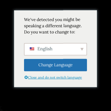
Volver
We've detected you might be
Añadir a favoritos
Compartir
speaking a different language.
Do you want to change to:
English
Change Language
Close and do not switch language