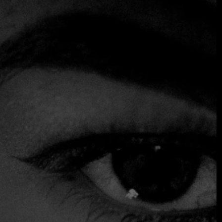
Un proyecto culinario centrado en la cocina del mar en
una cocina de leña y mixología de autor.
Los principales componentes de Escama son productos
frescos del mar. Por ello, nuestra prioridad es contar con
proveedores que puedan ofrecer una calidad de primera y
practiquen políticas de pesca sostenibles.
Trabajamos con pescadores locales, y sus productos nos
permiten preparar una delicada selección de platos que,
junto con nuestra característica cocina de leña y nuestros
espectaculares shows de cocina en vivo, deleitarán la vista
y el paladar de nuestros huéspedes.
$$ Moderado
Acepta tarjeta de crédito
Asientos exteriores