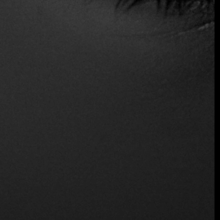
Aparcamiento
Reservas
Servicio de mesa
Opciones veganas
Apto para vegetarianos
Vino y cerveza
Inalámbrico
Ubicación