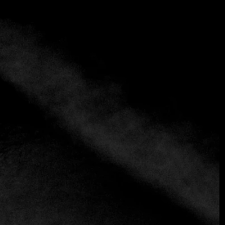
+9 más
Escama Cantina de Mar
+52 984 322 0911
https://www.escamatulum.com
Caribe
Pescado
Fusión
Marisco