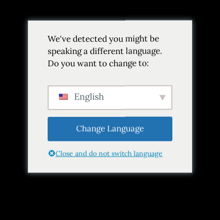
Volver
We've detected you might be
Añadir a favoritos
Compartir
speaking a different language.
Do you want to change to:
English
Change Language
Close and do not switch language