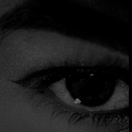
combinación de buen vino y buena comida es la opción
perfecta. Ocupando un anexo acristalado con vistas a los
viñedos a la entrada de la prestigiosa bodega Trapiche,
Espacio Trapiche cuenta con una cocina abierta visible
desde el vestíbulo (parte del suelo está cubierto de cristal
para permitir a los clientes ver la bodega subterránea que
se encuentra debajo), así como un atractivo comedor de
estilo contemporáneo. El chef Lucas Bustos, cuya
popularidad se ha disparado desde su aparición en un
documental de Netflix sobre la cocina mendocina (Andes
Mágicos), sorprende a los comensales con su cocina
moderna que celebra los ingredientes de las montañas
circundantes (patatas, cordero, trucha, verduras de su
propio huerto, etc.) que se exhiben exclusivamente en sus
menús meticulosamente elaborados: Premium, Ultra
Premium (ambos con idénticos platos, algunos elegidos por
los comensales, pero con diferentes maridajes de vinos) y
Degustación, este último con reserva previa.
Acepta tarjeta de crédito