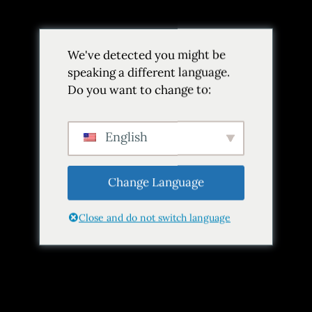
Volver
We've detected you might be
Añadir a favoritos
Compartir
speaking a different language.
Do you want to change to:
English
Change Language
Close and do not switch language