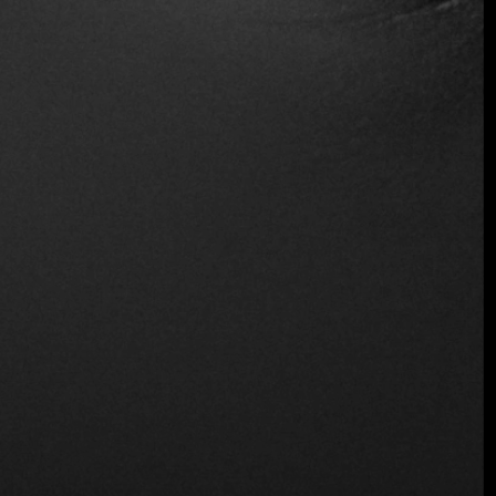
Asientos exteriores
Aparcamiento
Reservas
Sirve alcohol
Servicio de mesa
Vino y cerveza
Ubicación