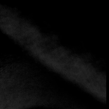
+3 más
Espacio Trapiche
+542612074492
https://trapiche.com.ar/comin/restaurante-
espacio-trapiche/
Contemporáneo
Para los que buscan una experiencia gastronómica más
que una simple comida, este restaurante que ofrece una