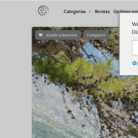
Categorías
Revista
Quiénes so
We
Do
Añadir a favoritos
Compartir