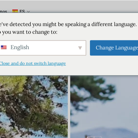
mos
ES
've detected you might be speaking a different language.
 you want to change to:
English
Change Languag
Close and do not switch language