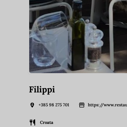
Filippi
+385 98 275 701
https://www.restau
Croata