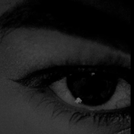
innovadora propuesta de utilizar 90% ingredientes de
cosecha propia, algunos cultivados en el mismo lugar. Con
un ambiente acogedor y familiar, que recuerda a una cena
en casa de amigos (con sólo 28 plazas), el restaurante sigue
siendo uno de los más vanguardistas de la ciudad,
destacando por su creativa mezcla de sabores regionales.
No te pierdas las opciones del menú de cócteles, que
incluyen ingredientes locales como el hibisco y una
variedad de rones. Las bebidas del barman Robert Martin
se consideran de las más progresistas de la ciudad.
Acepta tarjeta de crédito
Asientos exteriores
Aparcamiento
Reservas
Sirve alcohol