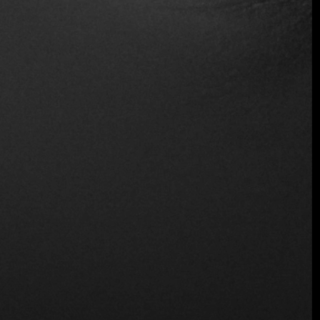
Servicio de mesa
Opciones veganas
Apto para vegetarianos
Acceso para sillas de ruedas
Vino y cerveza
Ubicación