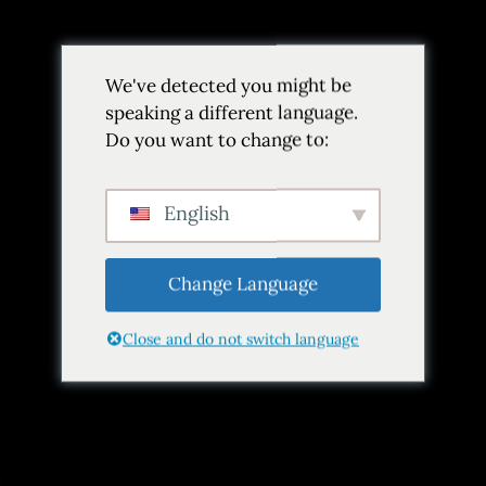
Volver
We've detected you might be
Añadir a favoritos
Compartir
speaking a different language.
Do you want to change to:
English
Change Language
Close and do not switch language