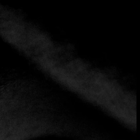
+3 más
Intimo
+50761664034
https://www.intimorestaurante.com
Latín
Cuando el chef Carlos "Chombolín" Alba abrió Intimo en
2015, en una pequeña casa estilo rancho en el barrio de San
Francisco, revolucionó la escena gastronómica local con su