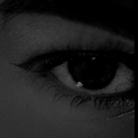
Con su sofisticada decoración, Kaštel (cuyo nombre deriva
del antiguo castillo en el que se encuentra) merece una
visita por su cocina mediterránea. Esta cocina se basa en
las tradiciones dálmatas y al mismo tiempo muestra una
fascinante influencia italiana. Durante el verano, es muy
recomendable reservar mesa en la terraza para disfrutar
de sus impresionantes vistas panorámicas.
Opciones sin gluten
Asientos exteriores
Reservas
Sirve alcohol
Servicio de mesa
Opciones veganas