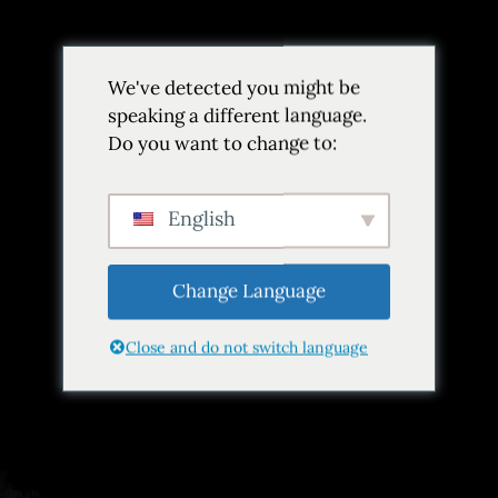
Volver
We've detected you might be
Añadir a favoritos
Compartir
speaking a different language.
Do you want to change to:
English
Change Language
Close and do not switch language