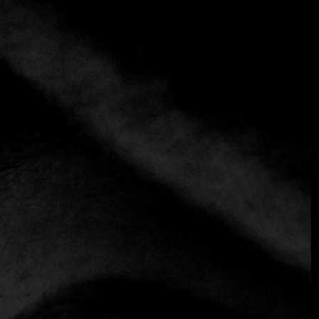
+3 más
Kaštel
+385 23 494 950
https://www.hotel-bastion.hr/restaurant-kastel
Croata
Europea
Mediterráneo
Marisco