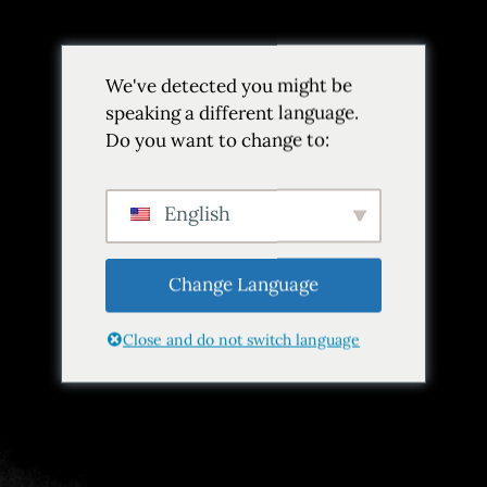
Volver
We've detected you might be
Añadir a favoritos
Compartir
speaking a different language.
Do you want to change to:
English
Change Language
Close and do not switch language