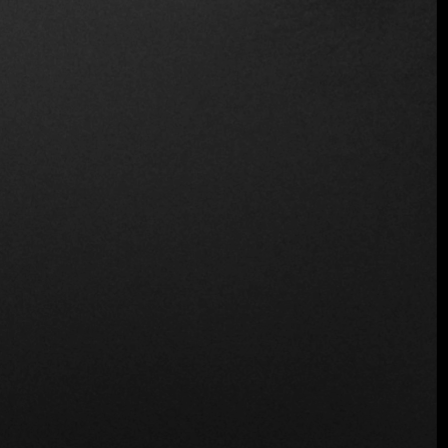
Ubicación
Cl. 25 #9a-06 local 2, Getsemaní, Cartagena de
Indias, Provincia de Cartagena, Bolívar,
Colombia