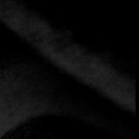
+3 más
La Cocina de Pepina
+57 (311) 812-4734
Caribe
La Cocina de Pepina es un encantador restaurante situado
en el barrio de Getsemaní de Cartagena, famoso por su
acogedor ambiente y su auténtica representación de la
cocina tradicional colombiana. Fundado por la chef María
Josefina Yancés, cariñosamente conocida como Pepina, el