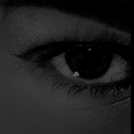
restaurante se dedica a preservar recetas ancestrales que
muestran el rico patrimonio culinario de la región.
El espacio, aunque pequeño y sin pretensiones, ofrece una
experiencia gastronómica auténtica que sumerge a los
comensales en el corazón de la cultura costera. El equipo
de Fine Dining Table ha reconocido a La Cocina de Pepina
como un referente culinario, afirmando que aquí no hay
platos malos y que cada visita es un viaje por las
tradiciones de la comida casera colombiana.
$ Bajo
Sirve alcohol
Distinciones
Un Fuego