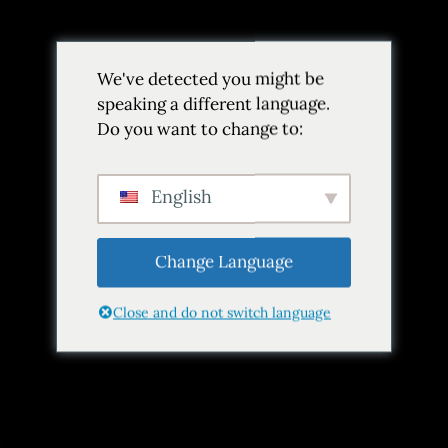
Volver
We've detected you might be
Añadir a favoritos
Compartir
speaking a different language.
Do you want to change to:
English
Change Language
Close and do not switch language