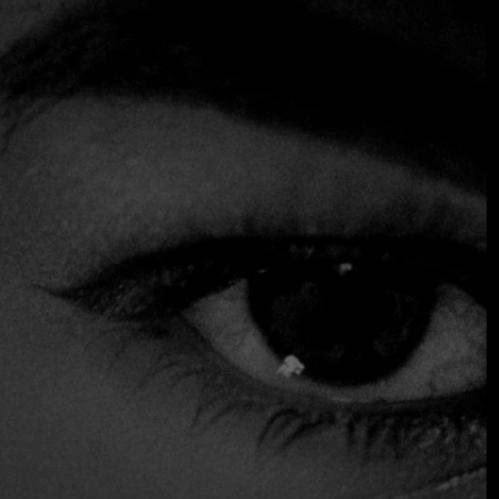
Situado a las afueras de Maribor, este restaurante, con un
toque ligeramente excéntrico y muy personal, está dirigido
por el propietario y chef David Vračko. Los dos comedores
están adornados con una curiosa mezcla de muebles y
mesas, complementada con una decoración atractiva y
sencilla. En lugar de un menú tradicional, se ofrece un
extenso menú degustación elaborado por el chef, con
platos coloridos y divertidos, de texturas inusuales y a
veces contrastadas. El tema del local es la cocina creativa e
interesante, con una cuidada selección de aperitivos, un
exquisito tartar de salmón con frutas exóticas, magníficos
langostinos con coliflor y un delicioso pato. Todo se sirve
con una sonrisa y un verdadero sentido del espectáculo.
Acepta tarjeta de crédito
Asientos exteriores