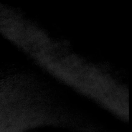
+3 más
MAK
(+38) 6 2 620 00 53
https://www.restavracija-mak.si
Europa Central
Europea
Internacional
Eslovenia