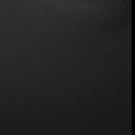
Reservas
Sirve alcohol
Servicio de mesa
Vino y cerveza
Inalámbrico
Ubicación