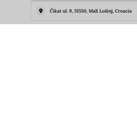
Čikat ul. 9, 51550, Mali Lošinj, Croacia
Similar
Ribarska Koliba