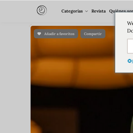
Categorías
Revista
Quiénes so
We
Do
Añadir a favoritos
Compartir