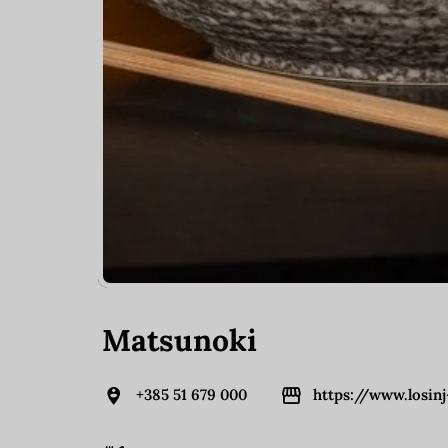
Matsunoki
+385 51 679 000
https://www.losin