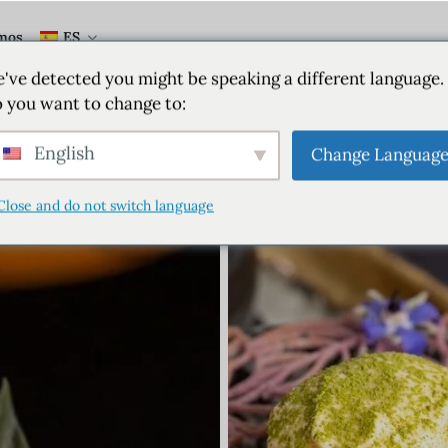
mos
ES
've detected you might be speaking a different language.
 you want to change to:
English
Change Languag
Close and do not switch language