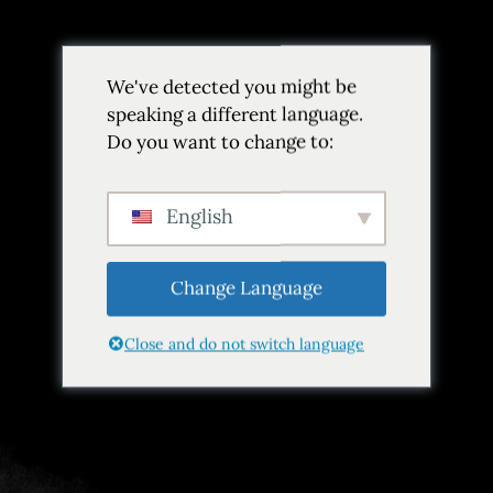
Volver
We've detected you might be
Añadir a favoritos
Compartir
speaking a different language.
Do you want to change to:
English
Change Language
Close and do not switch language