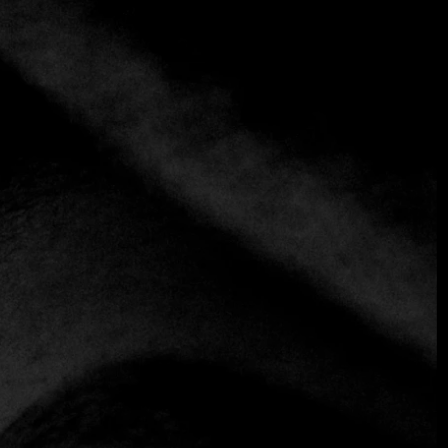
+3 más
Mengano
+541125489134
https://www.instagram.com/mengano.ba/
Contemporáneo
Este restaurante sin pretensiones del barrio de Palermo, al
que hay que llamar al timbre para acceder, puede ser una
buena opción por sus tapas informales y su amplia carta de