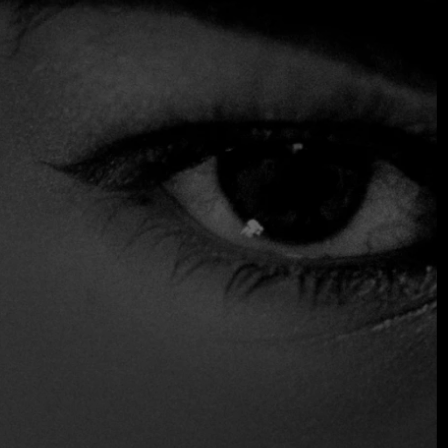
platos pequeños al estilo tradicional. Este bistró-comedor,
con aspecto de modesta taberna y viejas fotos de la familia
del cocinero adornando las paredes, cuenta también con
una pequeña barra (con 4 taburetes) desde la que se puede
ver trabajar al equipo de cocina. La cocina gira en torno a
una carta concisa que pretende combinar la cocina local
con tapas y platos más tradicionales, siempre con
ingredientes frescos, un guiño a la modernidad y precios
razonablemente asequibles. Entre sus platos destacan las
empanaditas de carne picante, la panceta glaseada a la
pizza con pan plano de fainá, las deliciosas tostas de tartar
de cordero con crema de membrillo y, de postre, el Rogel,
una galleta de Santa Fé en forma de tarta con muchas
capas crujientes y crocantes.
Reservas
Sirve alcohol
Vino y cerveza