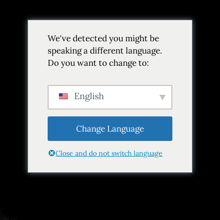
Volver
We've detected you might be
Añadir a favoritos
Compartir
speaking a different language.
Do you want to change to:
English
Change Language
Close and do not switch language