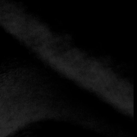
+3 más
Moma
+39 06 4201 1798
https://www.ristorantemoma.it/en/
Creativo
Situado entre Via Veneto y Piazza Barberini, Moma es un
restaurante moderno y versátil que ofrece un menú
informal para almorzar y platos tradicionales con un toque