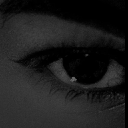
creativo en su restaurante gourmet de la primera planta.
Este espacio también cuenta con una pequeña zona al aire
libre donde los comensales pueden disfrutar del suave
clima de Roma. El equilibrio entre texturas y
combinaciones, junto con la cuidada presentación y los
ingredientes de primera calidad, son las claves de una
cocina de inspiración regional que incluye creaciones
innovadoras como el risotto con manzanilla, anguila
ahumada, miel y orégano. La carta de vinos refleja esta
atención a la región y a sus excelentes productores locales,
destacando etiquetas de pequeñas bodegas artesanales. El
personal, joven y atento, se encarga de que su velada sea
un éxito absoluto.
$$$ Alto
Reservas
Sirve alcohol
Servicio de mesa