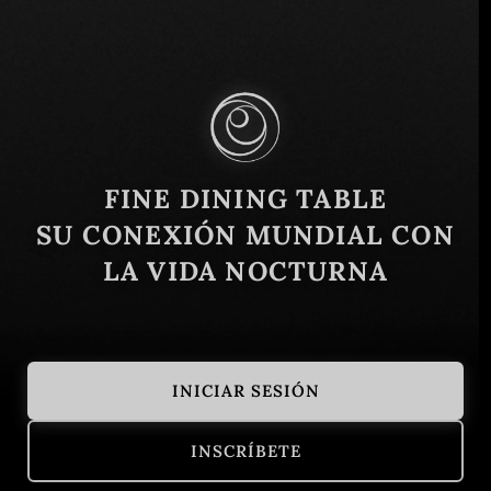
Via di S. Basilio, 42, 00187 Roma RM, Italia
Similar
FINE DINING TABLE
SU CONEXIÓN MUNDIAL CON
LA VIDA NOCTURNA
INICIAR SESIÓN
Joia
Verso Capita
INSCRÍBETE
Milán, Ciudad Metropolitana de Milán, Italia
Milán, Ciudad