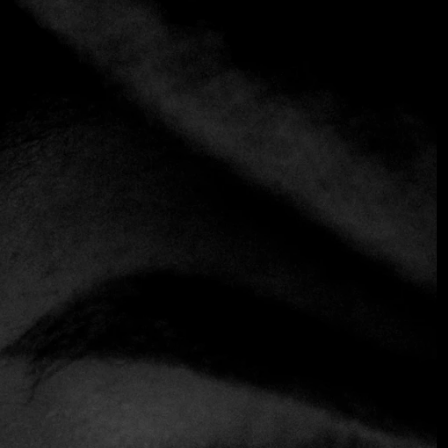
+1 más
NAN TAL
Contemporáneo
Fusión
Un rincón donde la cocina asiática se reinventa con
productos locales y una técnica precisa. Nan Tal apuesta
por platos pensados para compartir, con sabores intensos
y presentaciones meticulosas que reflejan la tendencia de