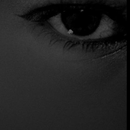
la alta cocina informal que actualmente arrasa en San
Salvador. Una opción ideal para quienes buscan una
experiencia gastronómica única dentro del creciente
panorama de la fusión asiática de la capital.
Distinciones
Recomendado
Ubicación