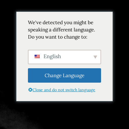
Volver
We've detected you might be
Añadir a favoritos
Compartir
speaking a different language.
Do you want to change to:
English
Change Language
Close and do not switch language