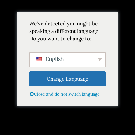
Volver
We've detected you might be
Añadir a favoritos
Compartir
speaking a different language.
Do you want to change to:
English
Change Language
Close and do not switch language