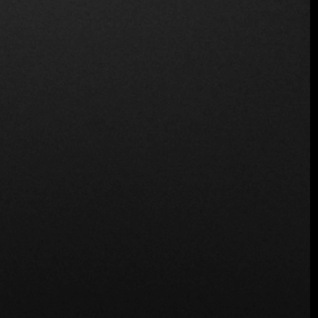
Un Fuego
Ubicación
Cl. 70a #10a-18, Bogotá, Colombia