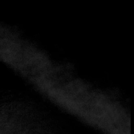
+2 más
Nueve
+57 (031) 2487073
https://nueve.in
Creativo
Nueve es uno de los restaurantes más exclusivos y
reconocidos de Bogotá, y no es de extrañar que haya sido
seleccionado por Fine Dining Table para ofrecer una de las
mejores experiencias gastronómicas de la ciudad. Este
restaurante destaca no sólo por su impresionante