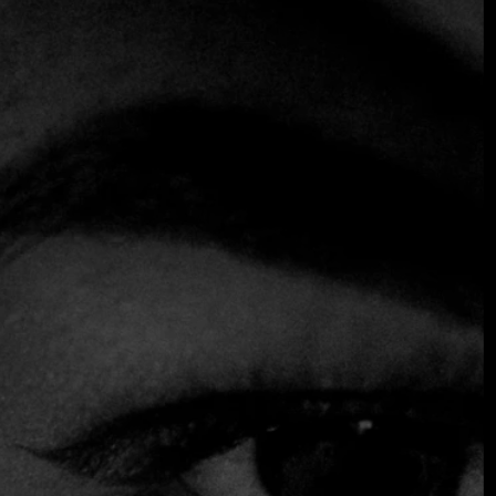
propuesta culinaria, sino también por cómo ofrece una
experiencia sensorial que combina creatividad, técnica e
ingredientes locales de la más alta calidad.
El chef detrás de Nueve presenta un menú degustación que
cambia según la temporada, destacando los ingredientes
más frescos y representativos de Colombia. Cada plato del
menú es una obra de arte en sí misma, creada con un
enfoque moderno que rinde homenaje a las tradiciones
culinarias locales. Esta apuesta por la innovación se ha
ganado la admiración de expertos y comensales, y es
precisamente por su dedicación a la excelencia culinaria
por lo que Fine Dining Table lo ha seleccionado como uno
de sus destinos recomendados.
Además de la comida, Nueve es conocido por su excelente
selección de vinos. La carta de vinos se elige
cuidadosamente para complementar cada plato, con
sumilleres a mano para ofrecer maridajes que elevan aún
más la experiencia gastronómica. La variedad incluye una