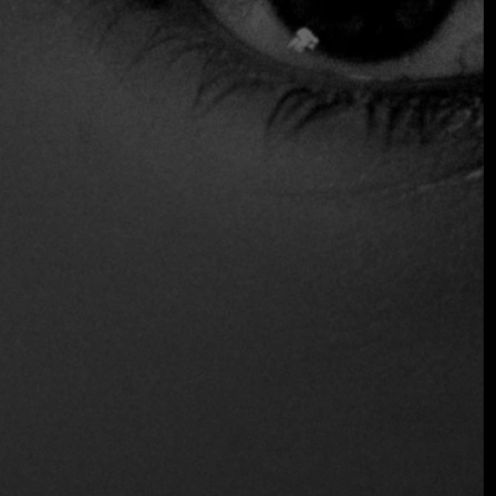
amplia gama de etiquetas nacionales e internacionales, lo
que permite a los comensales explorar diferentes regiones
vinícolas de todo el mundo mientras disfrutan de una
experiencia culinaria de primer nivel.
El ambiente de Nueve es elegante y minimalista, diseñado
para que los comensales se sumerjan por completo en la
experiencia sensorial. El impecable servicio y la atención al
detalle son otras de las razones por las que Fine Dining
Table ha seleccionado este restaurante, garantizando que
cada visita sea una experiencia exclusiva y memorable.
$$ Moderado
Sirve alcohol
Vino y cerveza
Distinciones