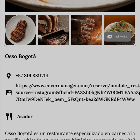
+3 más
Osso Bogotá
+57 316 8311714
https://www.covermanager.com/reserve/module_rest
source=Instagram&fbclid=PAZXh0bgNhZW0CMTEAAaZ
7DmJw9DeNJek_aem_5FsQnt-kea2dWGNRdE4WWw
Asador
Osso Bogotá es un restaurante especializado en carnes a la