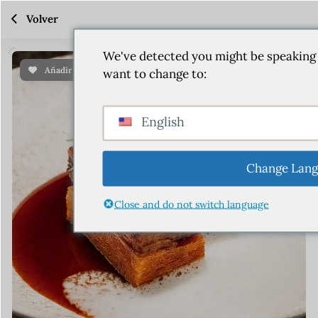
Volver
We've detected you might be speaking 
Añadir a favoritos
Compartir
want to change to:
English
Change Lang
Close and do not switch language