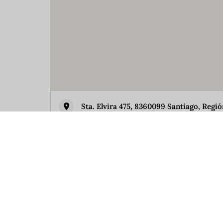
Sta. Elvira 475, 8360099 Santiago, Regi
Similar