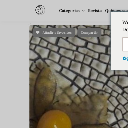
Categorías
Revista
Quiénes so
We
Do
Añadir a favoritos
Compartir