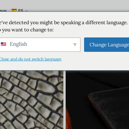
mos
ES
've detected you might be speaking a different language.
 you want to change to:
English
Change Languag
Close and do not switch language