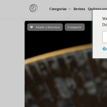
Categorías
Revista
Quiénes so
We
Do
Añadir a favoritos
Compartir