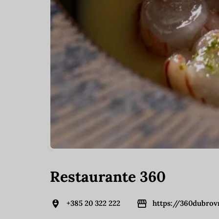
Restaurante 360
+385 20 322 222
https://360dubrov