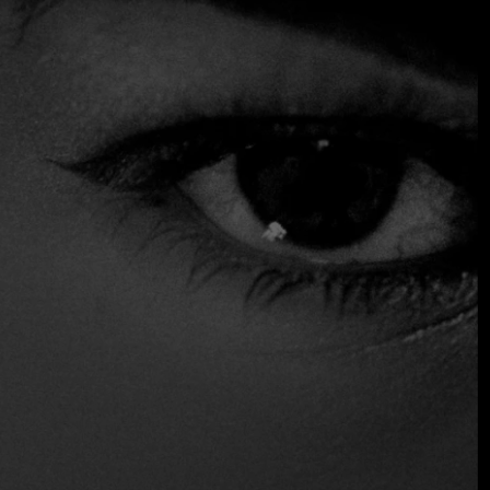
dentro de la creciente oferta de cocina asiática de San
Benito.
$$ Moderado
Acepta tarjeta de crédito
Asientos exteriores
Aparcamiento
Reservas
Sirve alcohol
Distinciones
Recomendado
Ubicación