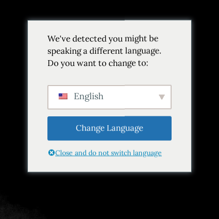
Volver
We've detected you might be
Añadir a favoritos
Compartir
speaking a different language.
Do you want to change to:
English
Change Language
Close and do not switch language