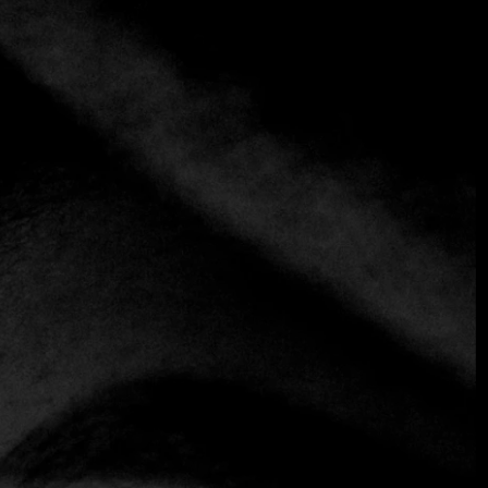
+1 más
RESTAURANTE LEK FUSION
Asiático
Tailandés
Lek ofrece una cocina de fusión con una marcada
influencia tailandesa y asiática, en un local diseñado para
quienes buscan sabores fuera de lo común en el panorama
gastronómico salvadoreño. Una opción llena de vida