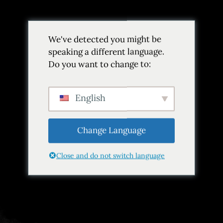
Volver
We've detected you might be
Añadir a favoritos
Compartir
speaking a different language.
Do you want to change to:
English
Change Language
Close and do not switch language