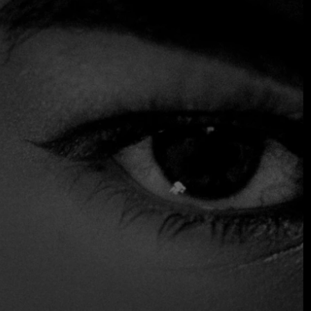
invierno, donde la luz natural, la vegetación y los hermosos
suelos de baldosas se unen para crear una atmósfera
encantadora. Aquí, Marco Martini da vida a una cocina
imaginativa, a veces con combinaciones sorprendentes,
aunque siempre influenciada por las tradiciones
gastronómicas de Roma. Más que seguir recetas concretas,
el chef se inspira en el amor por los sabores intensos que
satisfacen plenamente al paladar.
$$$ Alto
Acepta tarjeta de crédito
Asientos exteriores
Reservas
Sirve alcohol
Servicio de mesa