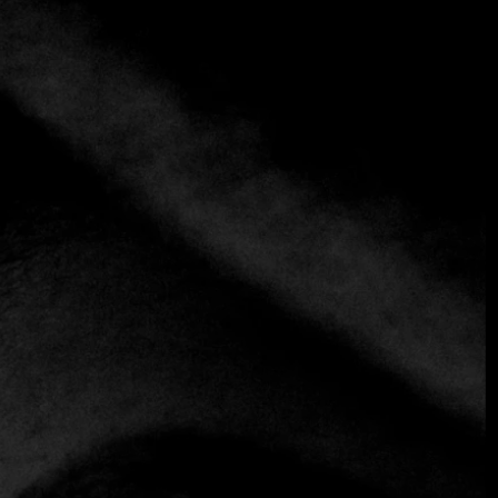
+3 más
Restaurante Marco Martini
+39 06 4559 7350
https://www.marcomartinichef.com
Contemporáneo
Creativo
Situado en la primera planta de un majestuoso palacio de
época, este restaurante evoca la elegancia de un jardín de