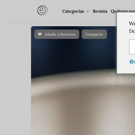
Categorías
Revista
Quiénes so
We
Do
Añadir a favoritos
Compartir