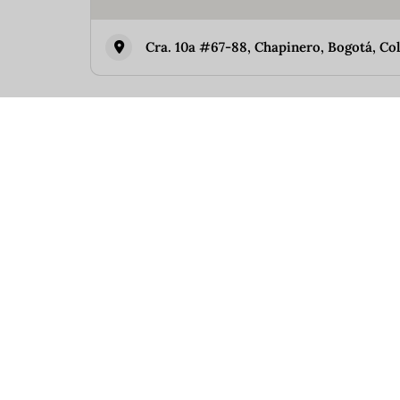
Cra. 10a #67-88, Chapinero, Bogotá, Co
Similar