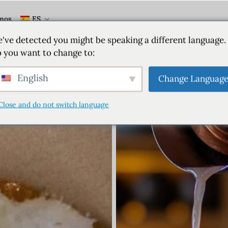
mos
ES
've detected you might be speaking a different language.
 you want to change to:
English
Change Languag
Close and do not switch language