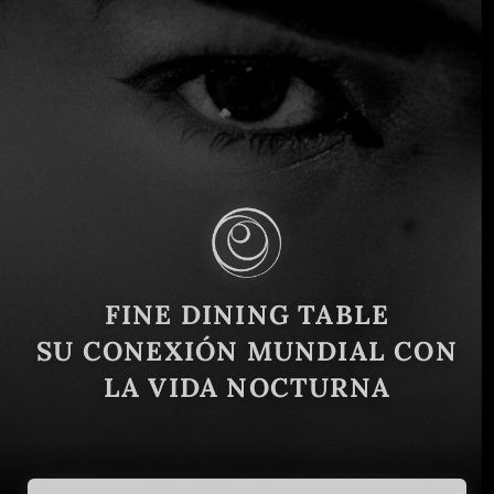
Momentos en Montenegro: Un
viaje culinario con los propietarios
Mark Calvert, Milan Nikčevic y el
chef Viktor Dvinsky
FINE DINING TABLE
Montenegro
1 de agosto de 2024
SU CONEXIÓN MUNDIAL CON
Situado en la pintoresca localidad de Dobrota, en Kotor
LA VIDA NOCTURNA
(Montenegro), el restaurante Moments es un punto de
encuentro culinario en auge. Nos sentamos con su
propietario, Mark Calvert, y...