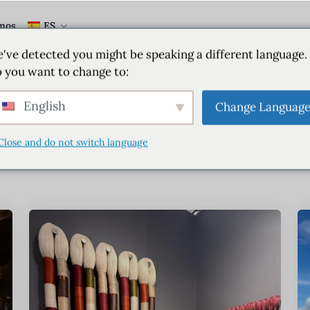
mos
ES
've detected you might be speaking a different language.
Categoría:
Miam
 you want to change to:
English
Change Languag
Inicio
Categoría:
Miami
Close and do not switch language