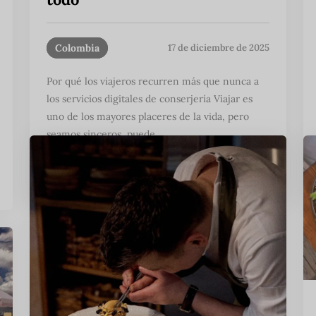
Colombia
17 de diciembre de 2025
Por qué los viajeros recurren más que nunca a
los servicios digitales de conserjería Viajar es
uno de los mayores placeres de la vida, pero
seamos sinceros, puede ...
Seguir leyendo