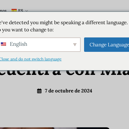
mos
ES
Miami
Bebidas
Alimentación
Estilo de vida
've detected you might be speaking a different language.
 you want to change to:
l Miami: Donde 
English
Change Languag
Close and do not switch language
cuentra con Mi
7 de octubre de 2024