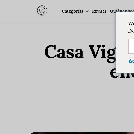
Categorías
Revista
Quiénes so
We
Do
Casa Vigi
en