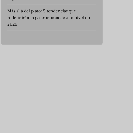
Más allá del plato: 5 tendencias que
redefinirán la gastronomía de alto nivel en
2026