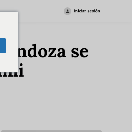
Iniciar sesión
Mendoza se
e
ami