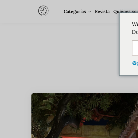
Categorías
Revista
Quiénes so
We
E
Do