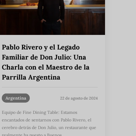
Pablo Rivero y el Legado
Familiar de Don Julio: Una
Charla con el Maestro de la
Parrilla Argentina
Argentina
22 de agosto de 2024
Equipo de Fine Dining Table: Estamos
encantados de sentarnos con Pablo Rivero, el
cerebro detrás de Don Julio, un restaurante que
realmente ha puesto a Buenos ...