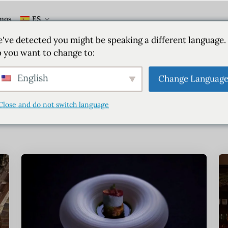
mos
ES
've detected you might be speaking a different language.
tiqueta:
Argenti
 you want to change to:
English
Change Languag
Inicio
Etiqueta Argentina
Close and do not switch language