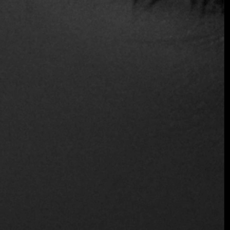
Ritmo Zeytino: Un oasis
gastronómico en Bodrum
Turquía
12 de agosto de 2024
En el pintoresco paisaje de Yalıkavak, Bodrum, Ritmo
Zeytino emerge como un destino estival único que
fusiona excelencia culinaria, arte y música. Abierto
desde junio ...
Seguir leyendo