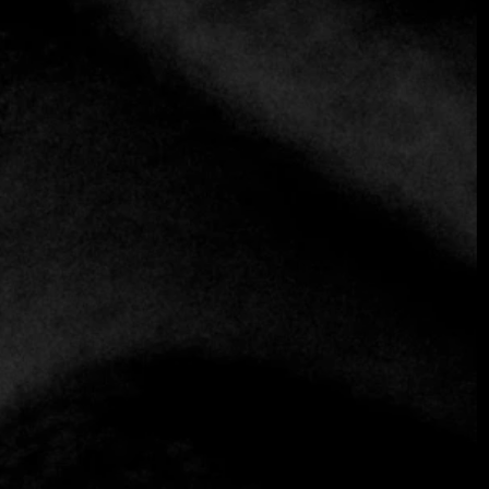
Pinsky Bodrum: Una joya culinaria
en el paisaje de Bodrum.
Bodrum
12 de agosto de 2024
Situado en el pintoresco paisaje de Bodrum, el
restaurante Pinsky se erige como un faro de excelencia
culinaria de alta gama. Este establecimiento es famoso