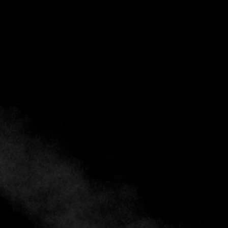
Otantik Ocakbaşı: La pasión de
una familia por la auténtica cocina
turca en Bodrum
Turquía
12 de agosto de 2024
Fine Dining Table: ¡Hola a todos! Estamos aquí en
Otantik Ocakbaşı en la hermosa Bodrum, Turquía.
Tengo el placer de hablar con el hijo de ...
Seguir leyendo