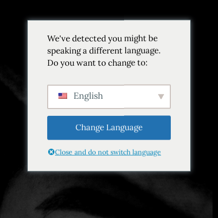
We've detected you might be
speaking a different language.
Do you want to change to:
Etiqueta:
Mejor cocinero novel:
Andrés Fernández León
English
Inicio
Etiqueta Best New Chef: Andrés Fernández León
Change Language
Close and do not switch language