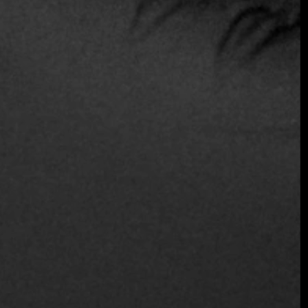
Fine Dining Table entrevista al
chef Dominik del restaurante Zen
On
Poznan
30 de enero de 2025
El restaurante Zen On de Poznań ofrece una
experiencia culinaria única en la que las técnicas de la
alta cocina se combinan con un ambiente informal. El
chef ejecutivo Dominik, inspirado en su amplia...