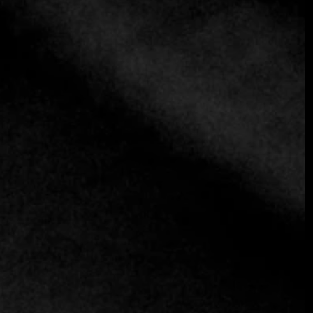
Entrevista con Monika,
propietaria del restaurante Spot,
Poznań
Estilo de vida
30 de enero de 2025
Spot Restaurant, situado en Poznań, Polonia, es un
célebre restaurante que se distingue por su rico entorno
histórico y su innovadora oferta culinaria. Ubicado en ...
Seguir leyendo