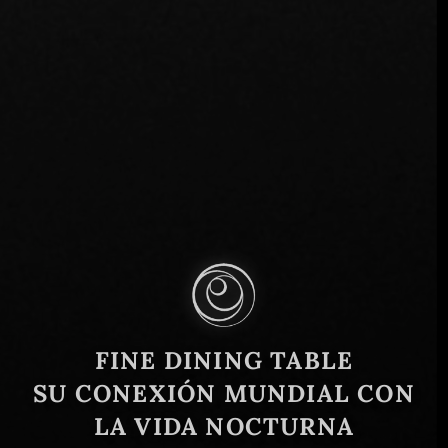
Explorar la alta cocina moderna en
Polonia: Una aventura culinaria
que merece la pena vivir en
Poznań
Polonia
30 de enero de 2025
Polonia, un país cargado de historia y tradición, se está
convirtiendo rápidamente en una joya oculta para los
amantes de la gastronomía que buscan una experiencia
gastronómica única. Aunque ...
FINE DINING TABLE
Seguir leyendo
SU CONEXIÓN MUNDIAL CON
LA VIDA NOCTURNA