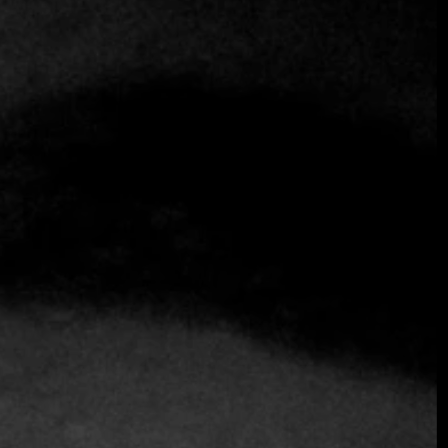
Entrevista con Felipe, chef
ejecutivo del restaurante Tu de
Poznań
Poznan
30 de enero de 2025
Enclavado en el corazón de Poznań, Tu Restaurant se
erige como un faro de excelencia culinaria que atrae a