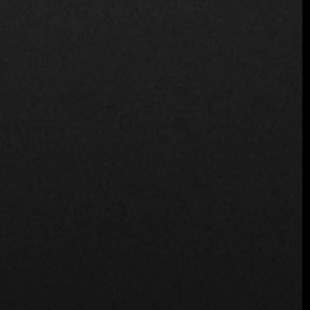
Entrevista con Bogumil, chef
ejecutivo del restaurante Cucina
de Poznań
Polonia
30 de enero de 2025
El restaurante Cucina de Poznań ofrece una deliciosa
fusión de sabores tradicionales polacos con técnicas
culinarias internacionales, enclavado en el corazón del
histórico parque de la ciudad. ...
Seguir leyendo