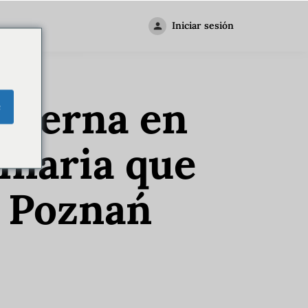
Iniciar sesión
moderna en
e
inaria que
n Poznań