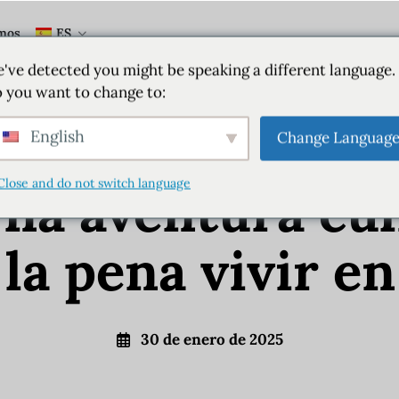
mos
ES
Polonia
Poznan
've detected you might be speaking a different language.
 you want to change to:
la alta cocina 
English
Change Languag
Close and do not switch language
Una aventura cul
la pena vivir e
30 de enero de 2025