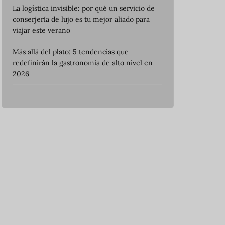
La logística invisible: por qué un servicio de
conserjería de lujo es tu mejor aliado para
viajar este verano
Más allá del plato: 5 tendencias que
redefinirán la gastronomía de alto nivel en
2026