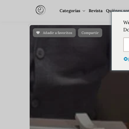
Categorías
Revista
Quiénes so
We
Do
Añadir a favoritos
Compartir