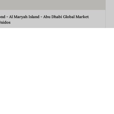
nd - Al Maryah Island - Abu Dhabi Global Market
Unidos