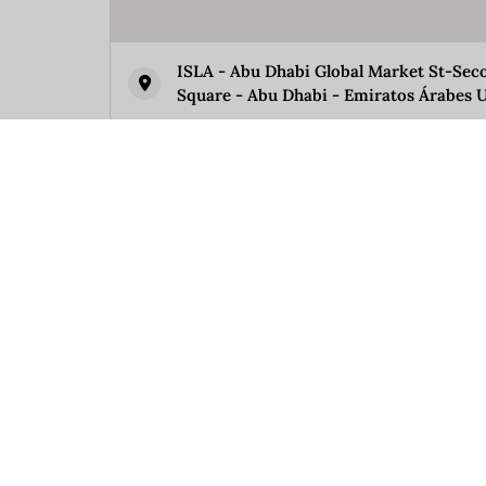
ISLA - Abu Dhabi Global Market St-Seco
Square - Abu Dhabi - Emiratos Árabes 
Similar