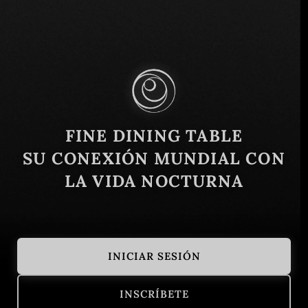
677J+FXH - Trade Centre - DIFC - Dubai -
Emiratos Árabes Unidos
Similar
FINE DINING TABLE
SU CONEXIÓN MUNDIAL CON
LA VIDA NOCTURNA
INICIAR SESIÓN
Armani Ristorante
Hakkasan
INSCRÍBETE
Dubai - Emiratos Árabes Unidos
Italiano
Abu Dhabi - 