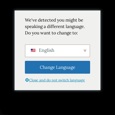
Volver
We've detected you might be
Añadir a favoritos
Compartir
speaking a different language.
Do you want to change to:
English
Change Language
Close and do not switch language