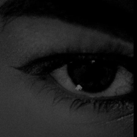
diseño moderno con elementos tradicionales, creando un
ambiente elegante pero relajado. El menú incluye una
variedad de platos que muestran sabores auténticos con
un toque contemporáneo, como sushi, sashimi, carnes a la
parrilla y platos de autor. Con su amplia selección de
bebidas y cócteles creativos, ofrece una experiencia
gastronómica animada y social, perfecta tanto para
reuniones informales como para ocasiones especiales, lo
que le ha valido la reputación de ser uno de los principales
destinos gastronómicos de la ciudad.
elegido por el equipo de Fine Dining Table como uno de los
mejores restaurantes de la ciudad.
$$$ Alto
Acepta tarjeta de crédito
Aparcamiento
Reservas