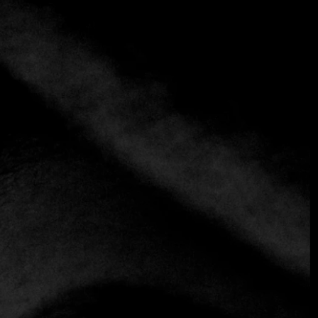
+3 más
Zuma Dubai
+971 4 425 5660
https://zumarestaurant.com/locations/dubai/
Asiático
Te invitamos a Zuma Dubai, donde encontrarás una
experiencia gastronómica contemporánea en el corazón de
la ciudad. Conocido por su ambiente vibrante, combina un