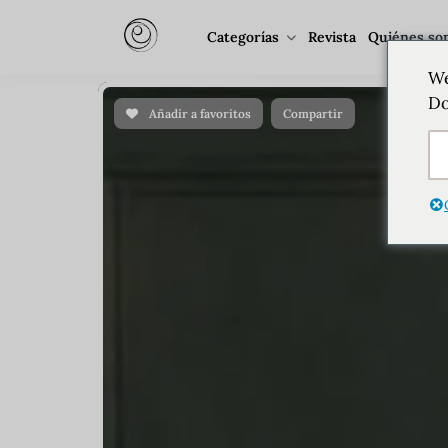
Categorías
Revista
Quiénes so
We
Do
Añadir a favoritos
Compartir