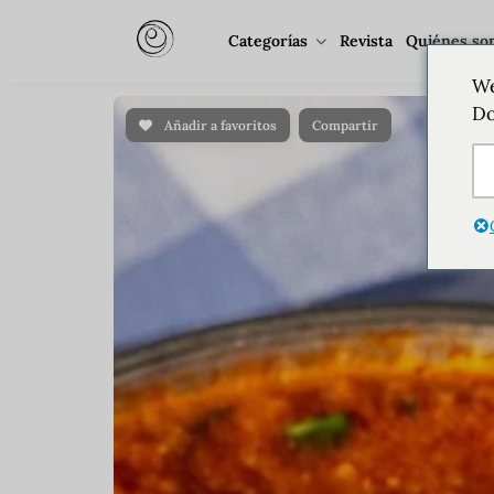
Categorías
Revista
Quiénes so
We
Do
Añadir a favoritos
Compartir