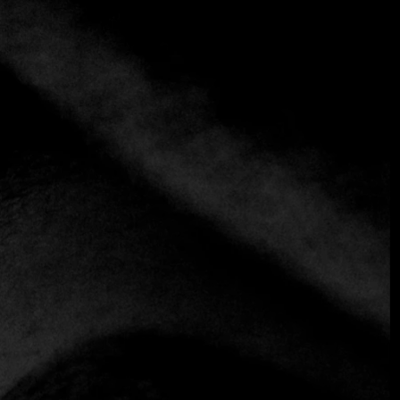
+3 más
Iva Nueva cocina balcánica
(+38)1 11 3285007
https://newbalkancuisine.com
Europea
La idea de este innovador proyecto gastronómico es
sencilla y contemporánea: aportar el estilo y los sabores
locales a la forma en que la gente come y percibe la comida