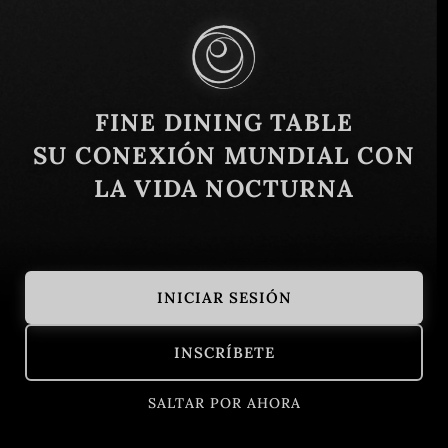
Similar
FINE DINING TABLE
SU CONEXIÓN MUNDIAL CON
LA VIDA NOCTURNA
INICIAR SESIÓN
Salón 1905
Comunale Caf
INSCRÍBETE
Belgrado, Serbia
Europa Central
Belgrado, Se
Contemporáneo
Italiano
SALTAR POR AHORA