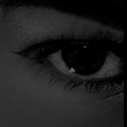
hoy en día. La carta es amplia y se basa en recetas
tradicionales, a las que se ha dado un toque más ligero sin
perder su esencia y sabor originales, gracias al uso de
ingredientes locales. El comedor, moderno y minimalista,
crea un ambiente acogedor desde el primer momento.
$$$ Alto
Acepta tarjeta de crédito
Asientos exteriores
Admite mascotas
Reservas
Sirve alcohol
Acceso para sillas de ruedas
Vino y cerveza
Inalámbrico