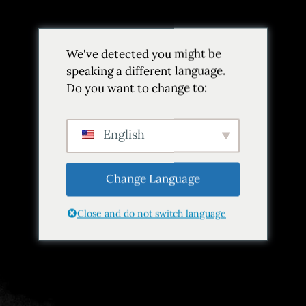
Volver
We've detected you might be
Añadir a favoritos
Compartir
speaking a different language.
Do you want to change to:
English
Change Language
Close and do not switch language