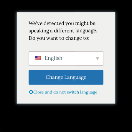
Volver
We've detected you might be
Añadir a favoritos
Compartir
speaking a different language.
Do you want to change to:
English
Change Language
Close and do not switch language