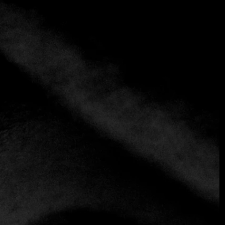
+3 más
Klub Književnika de Branko Kisic
(+38)1 63 338538
https://klubknjizevnika.rs
Contemporáneo
Europa del Este
Desde 2019, el joven chef Branko Kišić está al frente del
histórico restaurante Klub Književnika, popular entre
locales y turistas. Situado en el corazón de Belgrado, el