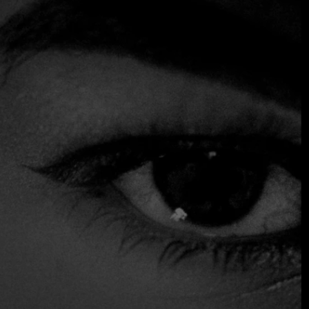
restaurante ofrece un ambiente acogedor con opciones
para cenar en un jardín de invierno o en el comedor
principal, que a menudo cuenta con música en directo
durante los meses fríos.
El menú incluye clásicos serbios como Krempita, disponible
desde su apertura en 1946, y Gibanica, junto con platos
internacionales como el entrecot con salsa de foie gras. El
restaurante, que empezó como punto de encuentro de la
élite literaria yugoslava tras la II Guerra Mundial, sigue
siendo un lugar emblemático para actos culturales y visitas
de dignatarios.
$$$ Alto
Acepta tarjeta de crédito
Asientos exteriores
Reservas