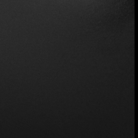
Sirve alcohol
Servicio de mesa
Vino y cerveza
Inalámbrico
Ubicación