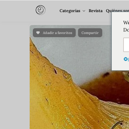
Categorías
Revista
Quiénes so
We
Do
Añadir a favoritos
Compartir