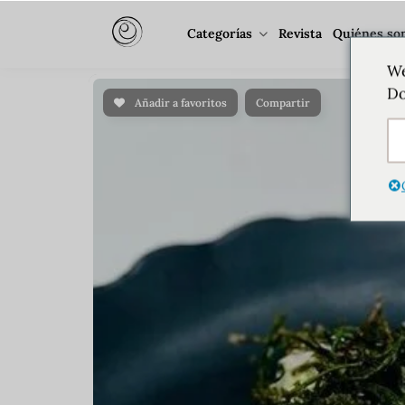
Categorías
Revista
Quiénes so
We
Do
Añadir a favoritos
Compartir