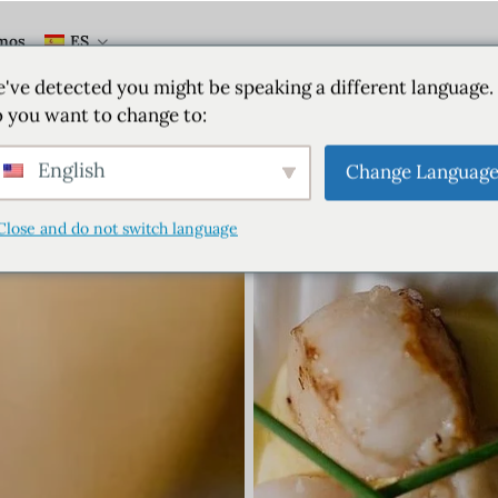
mos
ES
've detected you might be speaking a different language.
 you want to change to:
English
Change Languag
Close and do not switch language