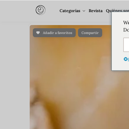
Categorías
Revista
Quiénes so
We
Do
Añadir a favoritos
Compartir