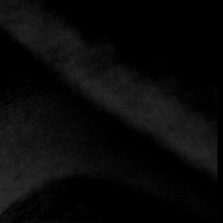
+3 más
Luca Osteria
+1 305-381-5097
https://lucamiami.com
Contemporáneo
Italiano
Esta máquina elegante y eficiente llega a la escena local de
la mano de Giorgio Rapicavoli. El chef Rapicavoli, un joven
miamense de ascendencia argentina e italiana, presenta un