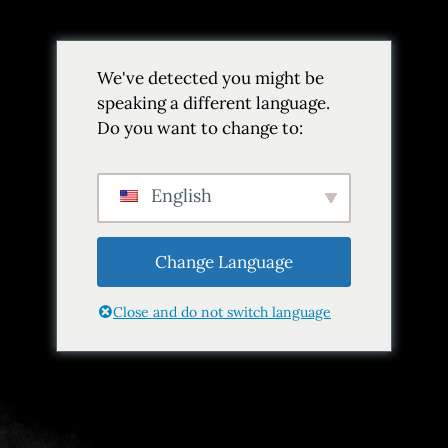
Volver
We've detected you might be
Añadir a favoritos
Compartir
speaking a different language.
Do you want to change to:
English
Change Language
Close and do not switch language