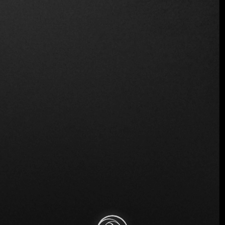
Ubicación
116 Giralda Ave, Coral Gables, FL 33134, EE.UU.