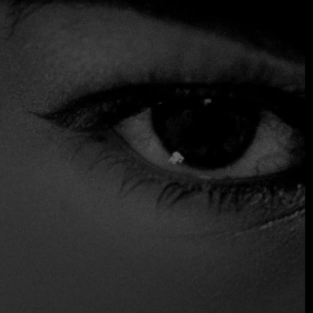
currículum tan audaz e impresionante como acogedor y
sencillo es su restaurante. Suelos oscuros y techos blancos
ambientan el local, mientras que los asientos de estilo
escandinavo y una variedad de elementos de iluminación
realzan el toque creativo.
Un bar repleto de licores de primera invita a los clientes a
disfrutar de una copa o dos antes de deleitarse con
sabrosas especialidades. Imagine una "nduja" de tomate
servida con pan local asado, hinojo y pimientos de
Calabria; o patatas fritas con queso y fonduta de trufa. A
continuación, puede aparecer una sencilla pero perfecta
pasta pomodoro, con crema de parmesano, tomates dulces
y abundantes hierbas.
Reservas
Sirve alcohol
Servicio de mesa